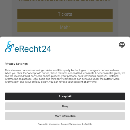
Tickets
Mehr
Oktober
22
Donnerstag
14:00 Uhr
Sonderführung - Pomeranzen im
Winterschlaf
Tickets